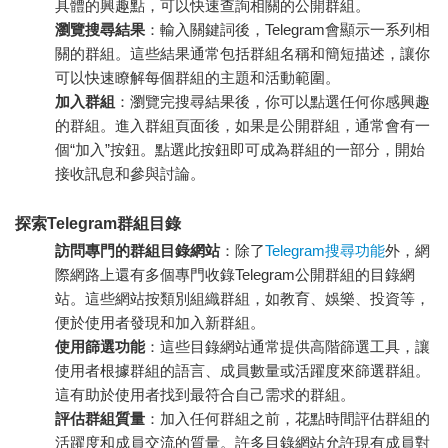
具體的興趣點，可以快速查詢相關的公開群組。
瀏覽搜尋結果
：輸入關鍵詞後，Telegram會顯示一系列相
關的群組。這些結果通常包括群組名稱和簡短描述，讓你
可以快速瞭解每個群組的主題和活動範圍。
加入群組
：瀏覽完搜尋結果後，你可以點選任何你感興趣
的群組。進入群組頁面後，如果是公開群組，通常會有一
個“加入”按鈕。點選此按鈕即可成為群組的一部分，開始
接收訊息和參與討論。
探索Telegram群組目錄
訪問專門的群組目錄網站
：除了
Telegram搜尋功能
外，網
際網路上還有多個專門收錄Telegram公開群組的目錄網
站。這些網站按類別組織群組，如教育、娛樂、投資等，
便於使用者發現和加入新群組。
使用篩選功能
：這些目錄網站通常提供高階篩選工具，讓
使用者根據群組的語言、成員數量或活躍度來篩選群組。
這有助於使用者找到最符合自己需求的群組。
評估群組質量
：加入任何群組之前，花點時間評估群組的
活躍度和成員交流的質量。許多目錄網站允許現有成員對