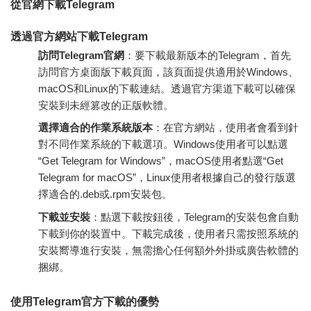
從官網下載Telegram
透過官方網站下載Telegram
訪問Telegram官網
：要下載最新版本的Telegram，首先
訪問官方桌面版下載頁面，該頁面提供適用於Windows、
macOS和Linux的下載連結。透過官方渠道下載可以確保
安裝到未經篡改的正版軟體。
選擇適合的作業系統版本
：在官方網站，使用者會看到針
對不同作業系統的下載選項。Windows使用者可以點選
“Get Telegram for Windows”，macOS使用者點選“Get
Telegram for macOS”，Linux使用者根據自己的發行版選
擇適合的.deb或.rpm安裝包。
下載並安裝
：點選下載按鈕後，Telegram的安裝包會自動
下載到你的裝置中。下載完成後，使用者只需按照系統的
安裝嚮導進行安裝，無需擔心任何額外外掛或廣告軟體的
捆綁。
使用Telegram官方下載的優勢