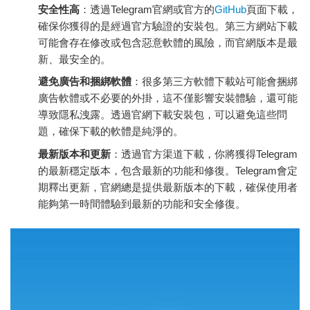
安全性高
：透過Telegram官網或官方的
GitHub
頁面下載，
確保你獲得的是經過官方驗證的安裝包。第三方網站下載
可能會存在修改或包含惡意軟體的風險，而官網版本是最
新、最安全的。
避免廣告和捆綁軟體
：很多第三方軟體下載站可能會捆綁
廣告軟體或不必要的外掛，這不僅影響安裝體驗，還可能
導致隱私洩露。透過官網下載安裝包，可以避免這些問
題，確保下載的軟體是純淨的。
最新版本和更新
：透過官方渠道下載，你將獲得Telegram
的最新穩定版本，包含最新的功能和修復。Telegram會定
期釋出更新，官網總是提供最新版本的下載，確保使用者
能夠第一時間體驗到最新的功能和安全修復。