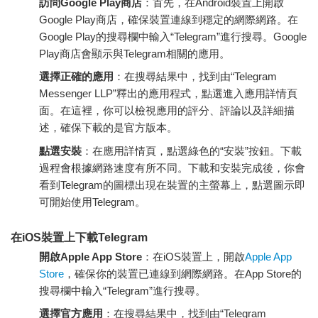
訪問Google Play商店
：首先，在Android裝置上開啟
Google Play商店，確保裝置連線到穩定的網際網路。在
Google Play的搜尋欄中輸入“Telegram”進行搜尋。Google
Play商店會顯示與Telegram相關的應用。
選擇正確的應用
：在搜尋結果中，找到由“Telegram
Messenger LLP”釋出的應用程式，點選進入應用詳情頁
面。在這裡，你可以檢視應用的評分、評論以及詳細描
述，確保下載的是官方版本。
點選安裝
：在應用詳情頁，點選綠色的“安裝”按鈕。下載
過程會根據網路速度有所不同。下載和安裝完成後，你會
看到Telegram的圖標出現在裝置的主螢幕上，點選圖示即
可開始使用Telegram。
在iOS裝置上下載Telegram
開啟Apple App Store
：在iOS裝置上，開啟
Apple App
Store
，確保你的裝置已連線到網際網路。在App Store的
搜尋欄中輸入“Telegram”進行搜尋。
選擇官方應用
：在搜尋結果中，找到由“Telegram