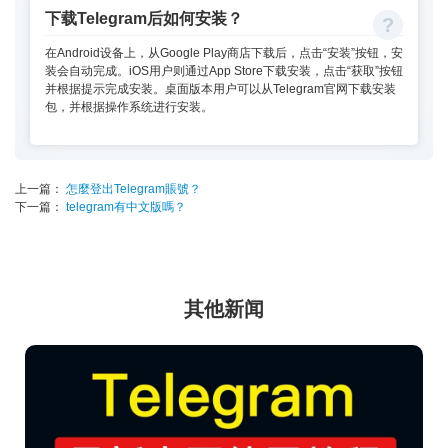
下载Telegram后如何安装？
在Android设备上，从Google Play商店下载后，点击“安装”按钮，安
装会自动完成。iOS用户则通过App Store下载安装，点击“获取”按钮
并根据提示完成安装。桌面版本用户可以从Telegram官网下载安装
包，并根据操作系统进行安装。
上一篇：
怎麼登出Telegram賬號？
下一篇：
telegram有中文版嗎？
其他新闻