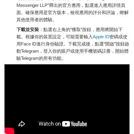
Messenger LLP”釋出的官方應用，點選進入應用詳情頁
面。確保應用是官方版本，檢視應用的評分和評論，瞭解
其他使用者的體驗。
下載並安裝
：點選右上角的“獲取”按鈕，應用將開始下
載。根據你的裝置設定，可能需要輸入
Apple ID
密碼或使
用Face ID進行身份驗證。下載完成後，點選“開啟”按鈕啟
動Telegram，登入你的賬戶或使用手機號碼註冊，開始體
驗Telegram的所有功能。