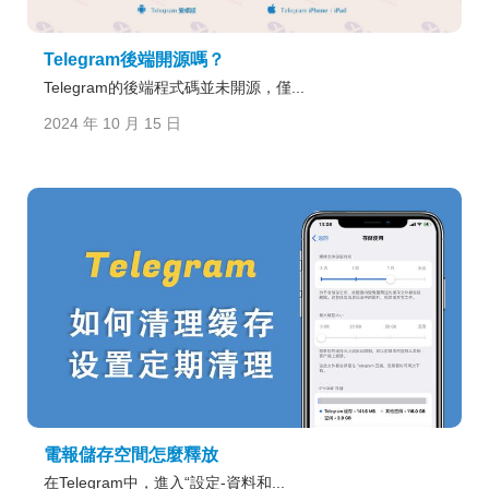
Telegram後端開源嗎？
Telegram的後端程式碼並未開源，僅...
2024 年 10 月 15 日
電報儲存空間怎麼釋放
在Telegram中，進入“設定-資料和...