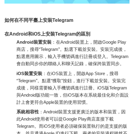
如何在不同平臺上安裝Telegram
在Android和iOS上安裝Telegram的區別
Android裝置安裝
：在Android裝置上，開啟Google Play
商店，搜尋“Telegram”。點選下載並安裝。安裝完成後，
點選應用圖示，輸入手機號碼進行註冊或登入。Telegram
會自動同步你的聯絡人和聊天記錄，確保跨裝置同步。
iOS裝置安裝
：在iOS裝置上，開啟App Store，搜尋
“Telegram”。點選“獲取”按鈕，進行下載並安裝。安裝完
成後，同樣需要輸入手機號碼進行註冊。iOS版Telegram
與Android版功能一致，但iOS版本在系統最佳化和介面設
計上會更符合Apple裝置的使用習慣。
系統相容性
：Android裝置支援更廣泛的版本和裝置，因
此Android使用者可以從Google Play商店直接下載
Telegram。而iOS使用者必須確保裝置執行的是支援的版
本，並且透過Apple ID進行下載。兩者的安裝過程雖然不