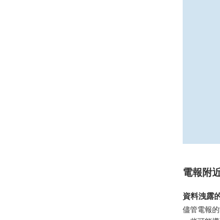
電報附
資料洩露
儘管電報的