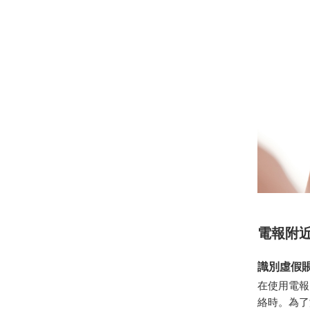
電報附
識別虛假
在使用電報
絡時。為了