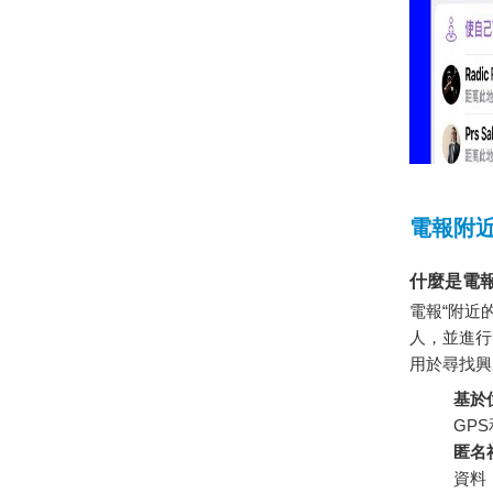
電報附
什麼是電
電報“附近
人，並進行
用於尋找興
基於
GP
匿名
資料