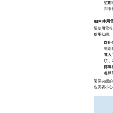
短期
間限
如何使用
要使用電報
啟用狀態。
啟用
識別
進入
項，
篩選
趣標
這個功能的
也需要小心