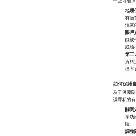
一些可能導
地理
有適
洩露
賬戶
能被
或騷
第三
資料
機率
如何保護
為了保障隱
護隱私的有
關閉
享功
險。
調整