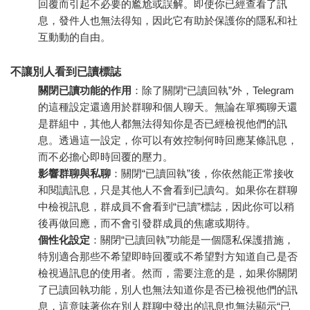
回覆而引起不必要的尷尬或誤解。即使你已經查看了訊
息，發件人也無法得知，因此它有助於保護你的隱私和社
互動動的自由。
不讓別人看到已讀標誌
關閉已讀功能的作用
：除了關閉“已讀回執”外，Telegram
的這種設定還適用於群聊和個人聊天。無論在單獨聊天還
是群組中，其他人都無法得知你是否已經檢視他們的訊
息。透過這一設定，你可以有效控制何時回應某條訊息，
而不必擔心即時回覆的壓力。
影響群聊與私聊
：關閉“已讀回執”後，你依然能正常接收
和閱讀訊息，只是其他人不會看到已讀勾。如果你在群聊
中檢視訊息，群成員不會看到“已讀”標誌，因此你可以稍
後再做回應，而不會引發群成員的焦慮或期待。
個性化設定
：關閉“已讀回執”功能是一個隱私保護措施，
特別適合那些不希望即時回覆或不希望對方知道自己是否
檢視過訊息的使用者。然而，需要注意的是，如果你關閉
了已讀回執功能，別人也無法知道你是否已檢視他們的訊
息，這意味著你在別人群聊中發出的訊息也無法顯示“已