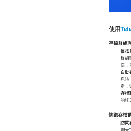
使用
Tel
存檔群組
長按
群組
樣，
自動
息時
定，
存檔
的聊
恢復存檔
訪問
聊天