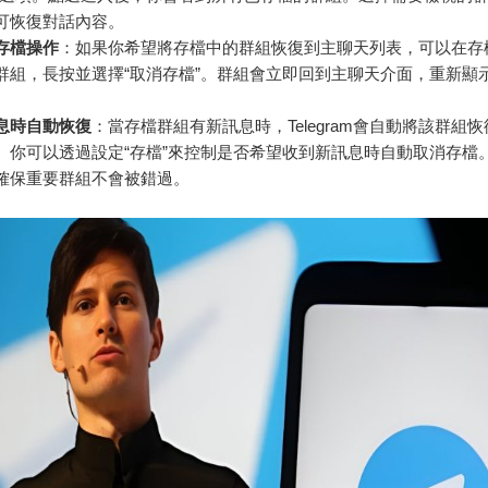
可恢復對話內容。
存檔操作
：如果你希望將存檔中的群組恢復到主聊天列表，可以在存
群組，長按並選擇“取消存檔”。群組會立即回到主聊天介面，重新顯
息時自動恢復
：當存檔群組有新訊息時，Telegram會自動將該群組
。你可以透過設定“存檔”來控制是否希望收到新訊息時自動取消存檔
確保重要群組不會被錯過。