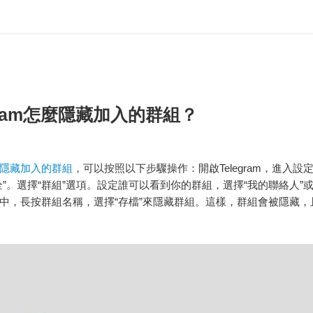
egram怎麼隱藏加入的群組？
ram隱藏加入的群組
，可以按照以下步驟操作：開啟Telegram，進入設
全”。選擇“群組”選項。設定誰可以看到你的群組，選擇“我的聯絡人”或
中，長按群組名稱，選擇“存檔”來隱藏群組。這樣，群組會被隱藏，