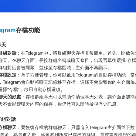
egram
存檔功能
聊天
群組對話
：在Telegram中，將群組聊天存檔非常簡單。首先，開啟
聊天。在聊天介面，長按群組名稱或聊天條目，出現選單後選擇“存檔
群組對話會被隱藏，並移至存檔區域，主介面不再顯示。
存檔設定
：為了方便管理，你可以啟用Telegram的自動存檔功能。
，Telegram會自動將聊天記錄移至存檔，這樣不會影響你的主介面
選擇“存檔”，啟用自動存檔選項。
聊天的好處
：存檔群組聊天可以幫助你清理聊天列表，讓介面更加簡
天不會影響聊天內容的儲存，你仍然可以隨時檢視歷史訊息。
群組對話
存檔聊天
：要恢復存檔的群組聊天，只需進入Telegram主介面並下拉
”選項。點選進入後，你會看到所有已存檔的群組。選擇需要檢視的