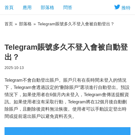
首頁
應用
部落格
問答
推特
首页
»
部落格
»
Telegram賬號多久不登入會被自動登出？
Telegram賬號多久不登入會被自動登
出？
2025-10-13
Telegram不會自動登出賬戶。賬戶只有在長時間未登入的情況
下，Telegram會透過設定的“刪除賬戶”選項進行自動登出。預設
情況下，如果使用者在6個月內未登入，Telegram會傳送提醒資
訊。如果使用者沒有采取行動，Telegram將在12個月後自動刪
除賬戶，且刪除後資料無法恢復。使用者可以手動設定登出時
間或提前退出賬戶以避免資料丟失。