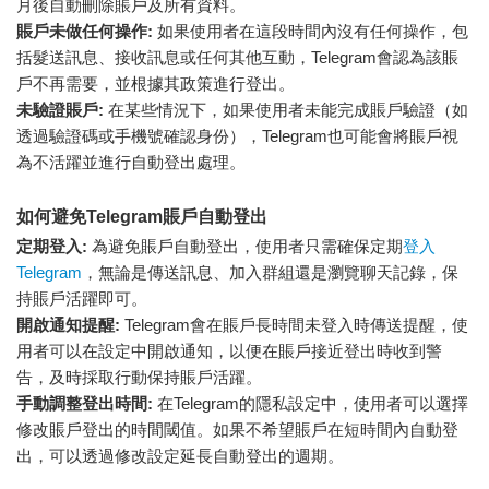
月後自動刪除賬戶及所有資料。
賬戶未做任何操作:
如果使用者在這段時間內沒有任何操作，包
括髮送訊息、接收訊息或任何其他互動，Telegram會認為該賬
戶不再需要，並根據其政策進行登出。
未驗證賬戶:
在某些情況下，如果使用者未能完成賬戶驗證（如
透過驗證碼或手機號確認身份），Telegram也可能會將賬戶視
為不活躍並進行自動登出處理。
如何避免Telegram賬戶自動登出
定期登入:
為避免賬戶自動登出，使用者只需確保定期
登入
Telegram
，無論是傳送訊息、加入群組還是瀏覽聊天記錄，保
持賬戶活躍即可。
開啟通知提醒:
Telegram會在賬戶長時間未登入時傳送提醒，使
用者可以在設定中開啟通知，以便在賬戶接近登出時收到警
告，及時採取行動保持賬戶活躍。
手動調整登出時間:
在Telegram的隱私設定中，使用者可以選擇
修改賬戶登出的時間閾值。如果不希望賬戶在短時間內自動登
出，可以透過修改設定延長自動登出的週期。