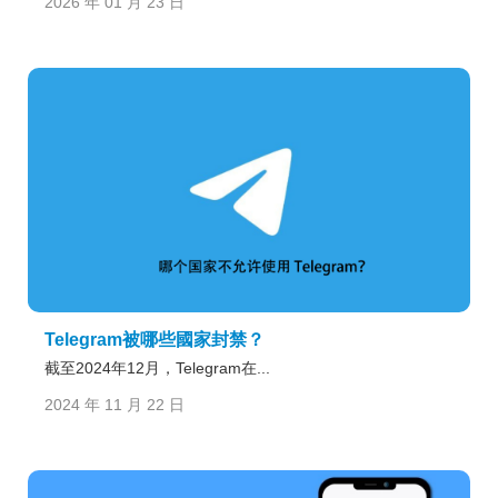
2026 年 01 月 23 日
Telegram被哪些國家封禁？
截至2024年12月，Telegram在...
2024 年 11 月 22 日