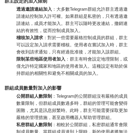
群主設定的加入限制
透過邀請連結加入
：大多數Telegram群組允許群主透過邀
請連結控制加入許可權。如果群組是私密的，只有透過邀
請連結，成員才能加入。群主可以隨時更改連結，撤銷連
結的有效性，從而控制成員加入。
稽核加入請求
：對於一些需要嚴格控制成員的群組，群主
可以設定加入請求需要稽核。使用者在嘗試加入時，群主
會收到請求通知，只有經過批准後，才能加入該群組。
限制某些地區使用者加入
：群主有時會設定地理限制，或
僅允許特定國家和地區的使用者加入。這種設定有助於保
持群組的相關性和避免不相關成員的加入。
群組成員數量對加入的影響
公開群組人數限制
：Telegram的公開群組沒有嚴格的成員
數量限制，但群組成員數過多時，群組的管理可能會變得
困難，尤其是訊息頻繁時。此時，群主可能需要採取更加
嚴格的管理措施，甚至啟用機器人幫助管理群組。
私密群組人數限制
：相較於公開群組，私密群組通常會限
制成員數量。當群組成員達到上限時，新的使用者將無法