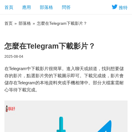
首頁
應用
部落格
問答
推特
首页
»
部落格
»
怎麼在Telegram下載影片？
怎麼在Telegram下載影片？
2025-08-04
在Telegram中下載影片很簡單。進入聊天或頻道，找到想要儲
存的影片，點選影片旁的下載圖示即可。下載完成後，影片會
儲存在Telegram的本地資料夾或手機相簿中。部分大檔案需耐
心等待下載完成。