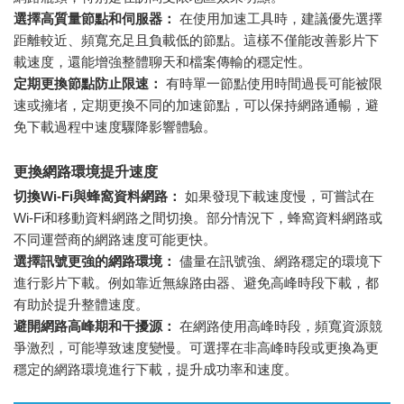
選擇高質量節點和伺服器：
在使用加速工具時，建議優先選擇
距離較近、頻寬充足且負載低的節點。這樣不僅能改善影片下
載速度，還能增強整體聊天和檔案傳輸的穩定性。
定期更換節點防止限速：
有時單一節點使用時間過長可能被限
速或擁堵，定期更換不同的加速節點，可以保持網路通暢，避
免下載過程中速度驟降影響體驗。
更換網路環境提升速度
切換Wi-Fi與蜂窩資料網路：
如果發現下載速度慢，可嘗試在
Wi-Fi和移動資料網路之間切換。部分情況下，蜂窩資料網路或
不同運營商的網路速度可能更快。
選擇訊號更強的網路環境：
儘量在訊號強、網路穩定的環境下
進行影片下載。例如靠近無線路由器、避免高峰時段下載，都
有助於提升整體速度。
避開網路高峰期和干擾源：
在網路使用高峰時段，頻寬資源競
爭激烈，可能導致速度變慢。可選擇在非高峰時段或更換為更
穩定的網路環境進行下載，提升成功率和速度。