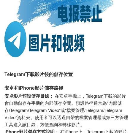
Telegram下載影片後的儲存位置
安卓和iPhone影片儲存路徑
安卓影片預設儲存目錄：
在安卓手機上，Telegram下載的影片
會自動儲存在手機的內部儲存空間。預設路徑通常為“內部儲
存/Telegram/Telegram Video”或“檔案管理/Telegram/Telegram
Video”資料夾。使用者可以透過自帶的檔案管理器或第三方管理
工具進入該目錄，方便查詢和轉移影片。
iPhone影片儲存方式說明：
在iPhone上，Telegram下載的影片