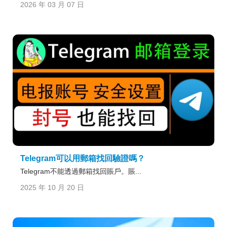
2026 年 03 月 07 日
Telegram可以用郵箱找回驗證嗎？
Telegram不能透過郵箱找回賬戶。賬...
2025 年 10 月 20 日