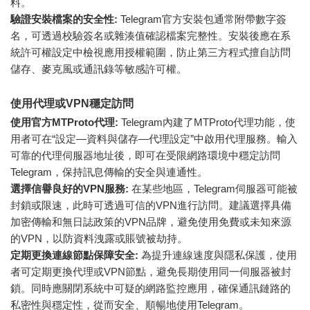
料。
驗證安裝檔案的安全性:
Telegram官方安裝包通常附帶數字簽
名，可透過校驗簽名或雜湊值確認檔案完整性。安裝後應在系
統許可權設定中檢視應用授權範圍，防止第三方程式擅自訪問
儲存、麥克風或通訊錄等敏感許可權。
使用代理或VPN穩定訪問
使用官方MTProto代理:
Telegram內建了MTProto代理功能，使
用者可在“設定—資料與儲存—代理設定”中啟用代理服務。輸入
可靠的代理伺服器地址後，即可在受限網路環境中穩定訪問
Telegram，保持訊息傳輸的安全與連通性。
選擇信譽良好的VPN服務:
在某些地區，Telegram伺服器可能被
封鎖或限速，此時可透過可信的VPN進行訪問。建議選擇具備
加密傳輸和無日誌政策的VPN品牌，避免使用免費或未知來源
的VPN，以防資料洩露或賬號被劫持。
定期更換連線節點保障安全:
為提升連線速度與隱私保護，使用
者可定期更換代理或VPN節點，避免長期使用同一伺服器被封
鎖。同時應關閉系統中可疑的網路監控應用，確保通訊鏈路的
私密性與穩定性，從而安全、順暢地使用Telegram。