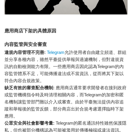
應用商店下架的具體原因
內容監管與安全審查
違規內容管理不完善:
Telegram
允許使用者自由建立頻道、群組
並分享各種內容，雖然平臺提供舉報與過濾機制，但對違規資
訊的自動檢測能力有限。一些應用商店因此認為Telegram的內
容監管體系不足，可能傳播違法或不當資訊，從而將其下架以
符合內容合規政策。
缺乏有效的審查配合機制:
應用商店通常要求開發者在接到政府
或監管機構指令時及時清理相關內容，而Telegram的加密和匿
名機制讓監管部門難以介入或審查。由於平臺無法提供內容追
蹤和舉報後的監管反饋，部分商店出於合規考慮選擇臨時下架
應用。
公眾安全與社會影響考量:
Telegram的匿名通訊特性雖然保護隱
私，但也被部分機構認為可能被濫用於傳播極端或違法資訊。