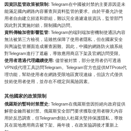
因資訊監管政策被限制:
Telegram在中國被封禁的主要原因是未
能滿足國內網路內容審查與資料監管的要求。由於平臺允許使
用者自由建立頻道和群組，難以完全過濾違規資訊，監管部門
因此對其實施封鎖，限制國內訪問。
資料傳輸加密影響監管:
Telegram的端到端加密機制使通訊內容
無法被第三方檢視，這雖然保障了使用者隱私，但在國家安全
與輿論監管層面造成審查困難。因此，中國的網路防火牆系統
對Telegram進行了遮蔽，導致應用商店下架及官網訪問受限。
使用者透過代理繼續使用:
儘管被封禁，部分使用者仍可透過
VPN或代理工具訪問Telegram。Telegram官方也提供MTProto代
理功能，幫助使用者在網路受限地區實現連線，但該方式僅供
技術使用者使用，並存在不穩定與風險因素。
其他國家的政策限制
俄羅斯的暫時封禁歷史:
Telegram在俄羅斯曾因拒絕向政府提供
解密金鑰而被封禁。俄羅斯安全部門要求獲取使用者聊天內容
用於反恐調查，但Telegram創始人杜羅夫堅持保護隱私，導致
其在當地應用商店被下架。兩年後，在政策協調後才重新上