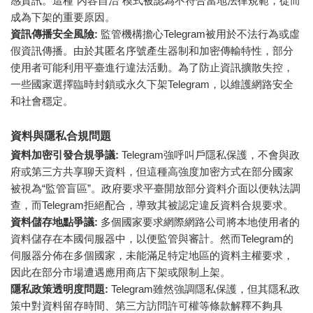
感資訊。這種“內容自治”模式被認為不符合當地法律規範，從而
成為下架的重要原因。
資訊傳播安全風險:
監管機構擔心Telegram被用於不法行為或虛
假資訊傳播。由於其匿名序號產生器制和加密傳輸特性，部分
使用者可能利用平臺進行違法活動。為了防止資訊擴散失控，
一些國家選擇臨時封鎖或永久下架Telegram，以維護網路安全
和社會穩定。
資料與隱私合規問題
資料加密引發合規爭議:
Telegram強呼叫戶隱私保護，不會與政
府或第三方共享聊天資料，但這種高強度加密方式在部分國家
被視為“監管盲區”。政府要求平臺開放部分資料介面以便執法調
查，而Telegram拒絕配合，導致其被認定違反資料合規要求。
資料儲存地點爭議:
多個國家要求網際網路公司將本地使用者的
資料儲存在本國伺服器中，以便監管與審計。然而Telegram的
伺服器分佈在多個國家，未能滿足特定地區的資料主權要求，
因此在部分市場遭遇應用商店下架或限制上架。
隱私政策透明度問題:
Telegram雖然強調隱私保護，但其隱私政
策中對資料留存時間、第三方訪問許可權等條款解釋不夠具