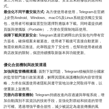
第三方商店，從而確保獲取到原版、安全且未經修改的應用程
式。
最佳化不同平臺安裝方式:
為方便使用者使用，Telegram在官網
上針對Android、Windows、macOS及Linux系統提供獨立安裝
包，使用者可根據裝置型別選擇對應版本下載。同時還提供網
頁版與便攜版（Portable），方便在受限制地區使用。
保障下載與更新安全:
Telegram透過官網釋出的安裝包均帶有官
方簽名，確保檔案未被篡改。使用者下載後可直接自動更新，
無需依賴商店推送。此舉既提升了安全性，也幫助使用者繞過
商店政策的限制，保證持續獲取新版本與功能更新。
優化合規機制與政策溝通
加強與監管機構溝通:
面對下架問題，Telegram積極與部分國家
的監管部門進行政策溝通，解釋其隱私保護機制與內容管理策
略，力求在保護使用者隱私與遵守當地法律之間取得平衡，以
便重新上架應用。
完善內容審查機制:
Telegram持續改進內容過濾與舉報系統，增
加自動識別不當資訊的技術手段，並強化對群組和頻道的管理
許可權。透過增強平臺合規性，減少被認定為違規傳播的風