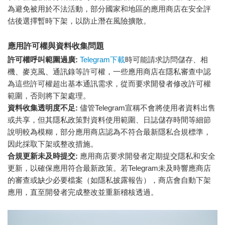
為避免被用於不法活動，部分國家和地區的應用商店在安全評
估後選擇暫時下架，以防止潛在風險擴散。
應用許可權與資料收集問題
許可權呼叫範圍過廣:
Telegram下載
時可能請求訪問儲存、相
機、麥克風、通訊錄等許可權，一些應用商店在隱私審查中認
為這些許可權超出基本通訊需求，從而要求開發者修改許可權
範圍，否則將下架處理。
資料收集透明度不足:
儘管Telegram宣稱不會將使用者資料出售
或共享，但其隱私政策對資料使用範圍、日誌儲存時間等細節
說明較為模糊，部分應用商店認為不符合最新隱私合規標準，
因此採取下架或整改措施。
合規更新未及時提交:
應用商店要求開發者定期提交隱私和安全
更新，以確保應用符合最新政策。若Telegram未及時響應商店
的審查或缺少必要檔案（如隱私披露報告），商店會自動下架
應用，直至開發者完成整改並重新稽核透過。